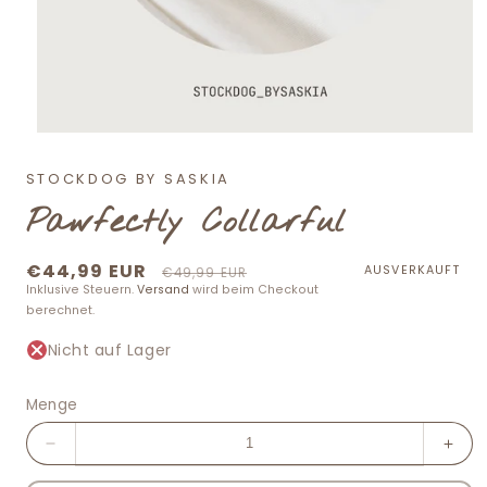
Medien
1
im
STOCKDOG BY SASKIA
Modal
öffnen
Pawfectly Collarful
Sonderpreis
€44,99 EUR
Normaler
AUSVERKAUFT
€49,99 EUR
Inklusive Steuern.
Versand
wird beim Checkout
Preis
berechnet.
Nicht auf Lager
Menge
Menge
Men
für
für