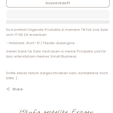
Pawfectly
Pawf
Ausverkauft
Collarful
Colla
verringern
erhö
Du konntest folgende Produkte in meinem TikTok Live Sale
vom 17.08.24 erwerben:
- Halsbald „Rom“ E1 / Flieder Aubergine
Vielen Dank für Dein Vertrauen in meine Produkte und für
das unterstützen meines Small Business.
Sollte etwas falsch aufgeschrieben sein, kontaktiere mich
bitte :)
Share
Häufig gestellte Fragen